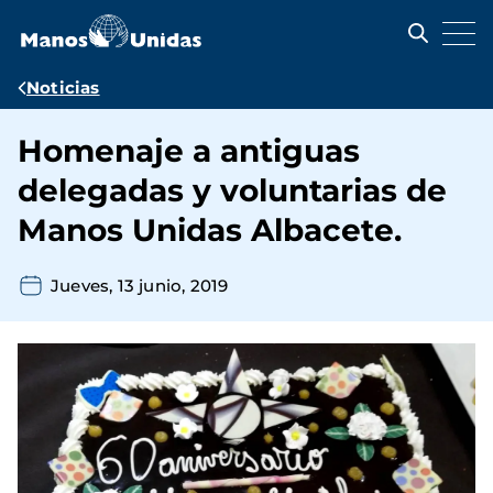
Pasar
al
contenido
principal
Ruta
Noticias
de
Homenaje a antiguas
navegación
delegadas y voluntarias de
Manos Unidas Albacete.
Jueves, 13 junio, 2019