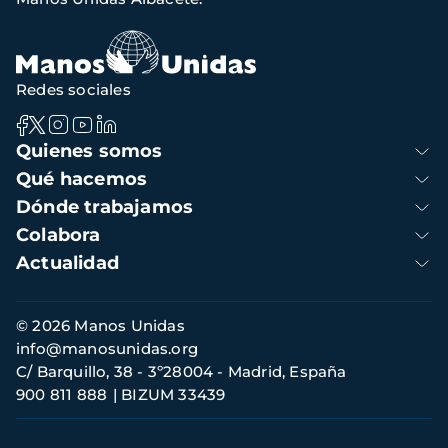
Redes sociales
Navegación
Quienes somos
principal
Qué hacemos
Dónde trabajamos
Colabora
Actualidad
Información
© 2026 Manos Unidas
de
info@manosunidas.org
contacto
C/ Barquillo, 38 - 3º28004 - Madrid, España
900 811 888
BIZUM 33439