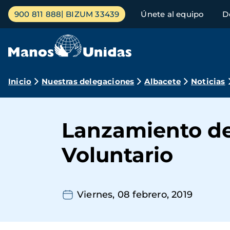
Pasar
Menú
900 811 888
BIZUM 33439
Únete al equipo
D
al
principal
contenido
principal
Ruta
Inicio
Nuestras delegaciones
Albacete
Noticias
de
navegación
Lanzamiento de
Voluntario
Viernes, 08 febrero, 2019