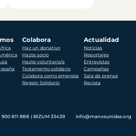
amos
Colabora
Actualidad
frica
Haz un donativo
Noticias
 América
Hazte socio
Reportajes
Asia
Hazte voluntario/a
Entrevistas
 España
Testamento solidario
Campañas
Colabora como empresa
Sala de prensa
Regalo Solidario
Revista
900 811 888
BIZUM 33439
info@manosunidas.org