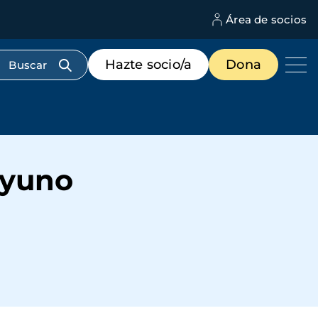
Área de socios
M
d
c
Menú
Hazte socio/a
Dona
d
de
us
destacados
cabecera
Ayuno