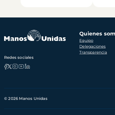
Navegación
Quienes so
principal
Equipo
Delegaciones
Transparencia
Redes sociales
Información
© 2026 Manos Unidas
de
contacto