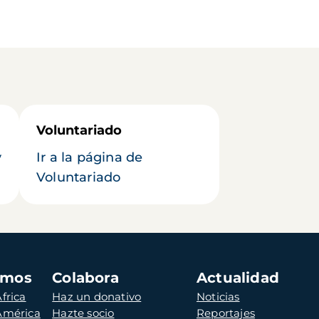
Voluntariado
y
Ir a la página de
Voluntariado
amos
Colabora
Actualidad
frica
Haz un donativo
Noticias
 América
Hazte socio
Reportajes