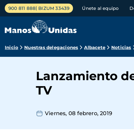
Pasar
Menú
900 811 888
BIZUM 33439
Únete al equipo
D
al
principal
contenido
principal
Ruta
Inicio
Nuestras delegaciones
Albacete
Noticias
de
navegación
Lanzamiento de
TV
Viernes, 08 febrero, 2019