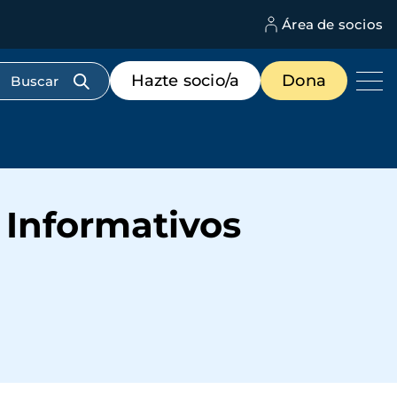
Área de socios
M
d
c
Menú
Hazte socio/a
Dona
d
de
us
destacados
cabecera
 Informativos