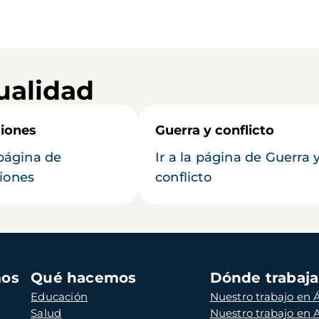
ualidad
iones
Guerra y conflicto
 página de
Ir a la página de Guerra 
iones
conflicto
mos
Qué hacemos
Dónde trabaj
Educación
Nuestro trabajo en Á
Salud
Nuestro trabajo en