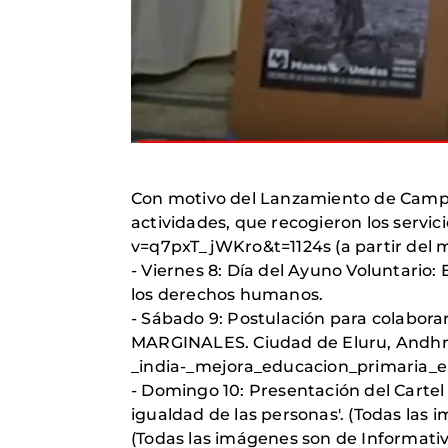
Con motivo del Lanzamiento de Campañ
actividades, que recogieron los servic
v=q7pxT_jWKro&t=1124s (a partir del m
- Viernes 8: Día del Ayuno Voluntario:
los derechos humanos.
- Sábado 9: Postulación para colab
MARGINALES. Ciudad de Eluru, Andhra
_india-_mejora_educacion_primaria_e
- Domingo 10: Presentación del Cartel 
igualdad de las personas'. (Todas las 
(Todas las imágenes son de Informativ