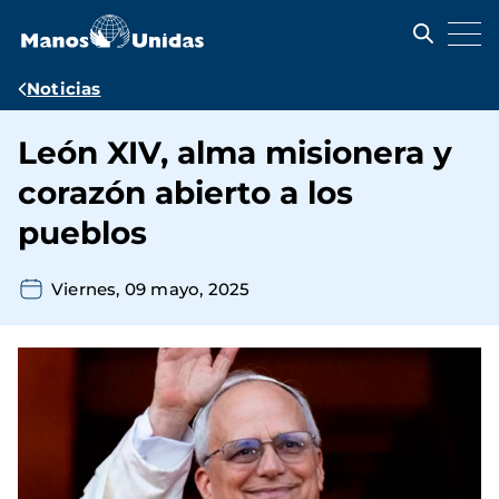
Pasar
al
contenido
principal
Ruta
Noticias
de
León XIV, alma misionera y
navegación
corazón abierto a los
pueblos
Viernes, 09 mayo, 2025