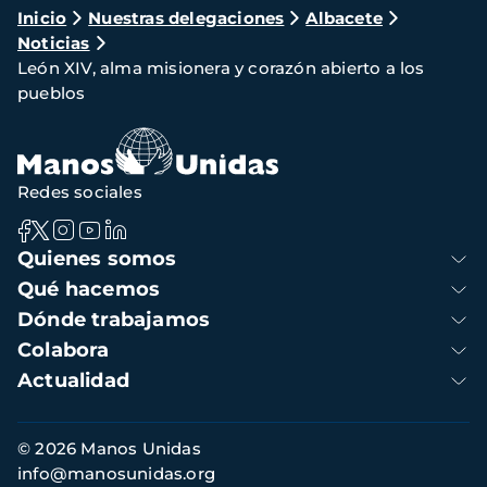
Ruta
Inicio
Nuestras delegaciones
Albacete
Noticias
de
León XIV, alma misionera y corazón abierto a los
navegación
pueblos
Redes sociales
Navegación
Quienes somos
principal
Qué hacemos
Dónde trabajamos
Colabora
Actualidad
Información
© 2026 Manos Unidas
de
info@manosunidas.org