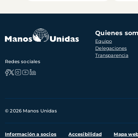
Navegación
Quienes so
principal
Equipo
Delegaciones
Transparencia
Redes sociales
Información
© 2026 Manos Unidas
de
contacto
Menú
Información a socios
Accesibilidad
Mapa we