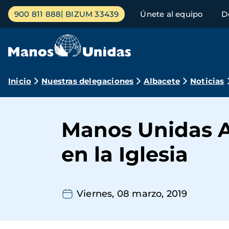
Pasar
Menú
900 811 888
BIZUM 33439
Únete al equipo
D
al
principal
contenido
principal
Ruta
Inicio
Nuestras delegaciones
Albacete
Noticias
de
navegación
Manos Unidas Al
en la Iglesia
Viernes, 08 marzo, 2019