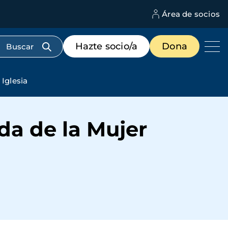
Área de socios
M
d
c
Menú
Hazte socio/a
Dona
d
de
us
destacados
cabecera
 Iglesia
da de la Mujer