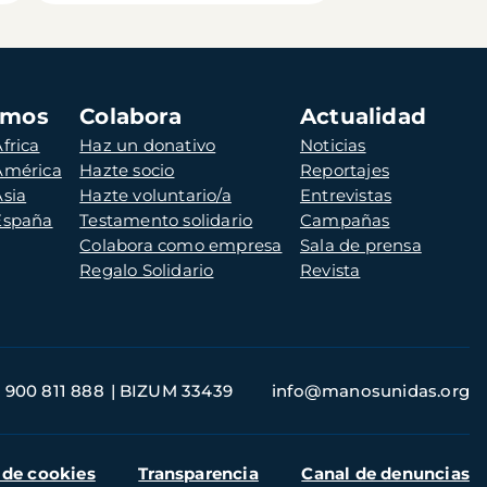
amos
Colabora
Actualidad
frica
Haz un donativo
Noticias
 América
Hazte socio
Reportajes
Asia
Hazte voluntario/a
Entrevistas
 España
Testamento solidario
Campañas
Colabora como empresa
Sala de prensa
Regalo Solidario
Revista
900 811 888
BIZUM 33439
info@manosunidas.org
 de cookies
Transparencia
Canal de denuncias