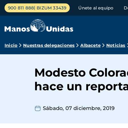
Pasar
Menú
900 811 888
BIZUM 33439
Únete al equipo
D
al
principal
contenido
principal
Ruta
Inicio
Nuestras delegaciones
Albacete
Noticias
de
navegación
Modesto Colorad
hace un reportaj
Sábado, 07 diciembre, 2019