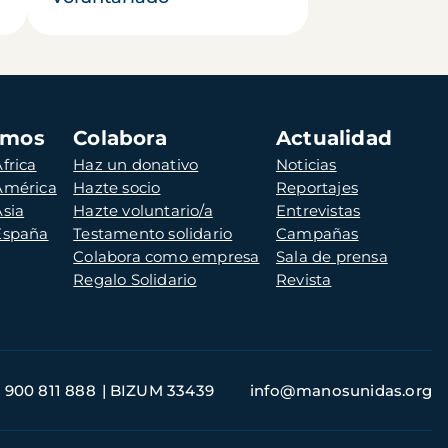
amos
Colabora
Actualidad
frica
Haz un donativo
Noticias
 América
Hazte socio
Reportajes
Asia
Hazte voluntario/a
Entrevistas
 España
Testamento solidario
Campañas
Colabora como empresa
Sala de prensa
Regalo Solidario
Revista
900 811 888
BIZUM 33439
info@manosunidas.org