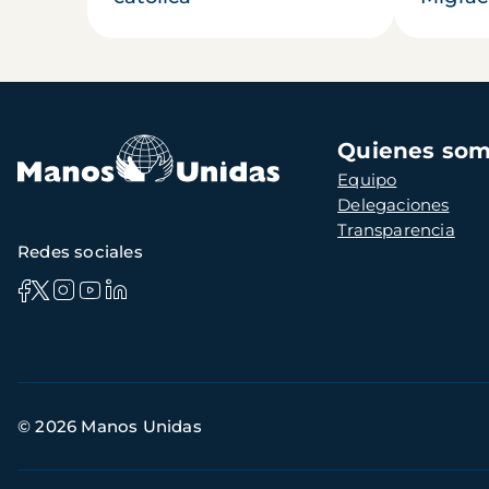
Navegación
Quienes so
principal
Equipo
Delegaciones
Transparencia
Redes sociales
Información
© 2026 Manos Unidas
de
contacto