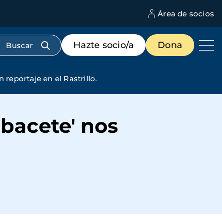
Área de socios
M
d
c
Menú
Hazte socio/a
Dona
d
de
us
destacados
cabecera
reportaje en el Rastrillo.
lbacete' nos