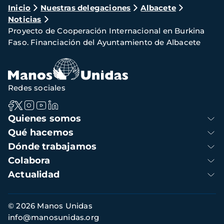
Ruta
Inicio
Nuestras delegaciones
Albacete
Noticias
de
Proyecto de Cooperación Internacional en Burkina
navegación
Faso. Financiación del Ayuntamiento de Albacete
Redes sociales
Navegación
Quienes somos
principal
Qué hacemos
Dónde trabajamos
Colabora
Actualidad
Información
© 2026 Manos Unidas
de
info@manosunidas.org
contacto