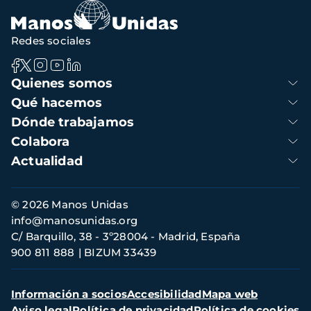
Redes sociales
Navegación
Quienes somos
principal
Qué hacemos
Dónde trabajamos
Colabora
Actualidad
Información
© 2026 Manos Unidas
de
info@manosunidas.org
contacto
C/ Barquillo, 38 - 3º28004 - Madrid, España
900 811 888
BIZUM 33439
Menú
Información a socios
Accesibilidad
Mapa web
secundario
Aviso legal
Política de privacidad
Política de cookies