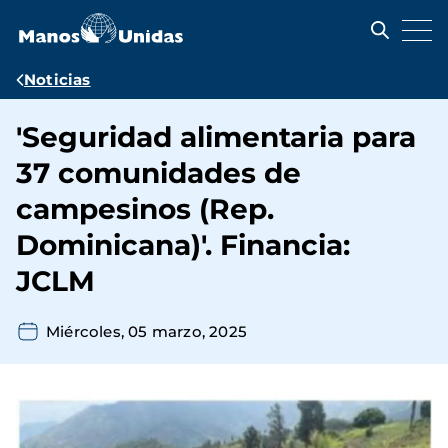
Pasar
al
contenido
principal
Ruta
Noticias
de
'Seguridad alimentaria para
navegación
37 comunidades de
campesinos (Rep.
Dominicana)'. Financia:
JCLM
Miércoles, 05 marzo, 2025