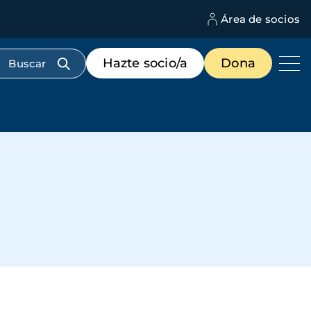
Área de socios
M
d
c
Menú
Hazte socio/a
Dona
d
de
us
destacados
cabecera