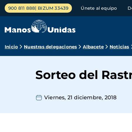
Pasar
Menú
900 811 888
BIZUM 33439
Únete al equipo
D
al
principal
contenido
principal
Ruta
Inicio
Nuestras delegaciones
Albacete
Noticias
de
navegación
Sorteo del Rastr
Viernes, 21 diciembre, 2018