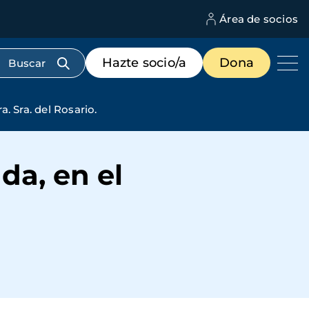
Área de socios
M
d
c
Menú
Hazte socio/a
Dona
d
de
us
destacados
cabecera
. Sra. del Rosario.
da, en el