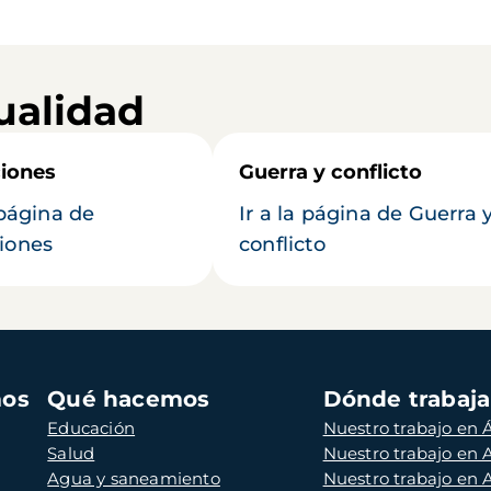
ualidad
iones
Guerra y conflicto
 página de
Ir a la página de Guerra 
iones
conflicto
mos
Qué hacemos
Dónde trabaj
Educación
Nuestro trabajo en Á
Salud
Nuestro trabajo en
Agua y saneamiento
Nuestro trabajo en 