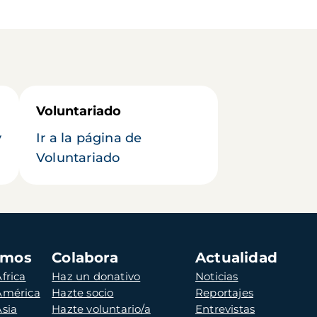
Voluntariado
y
Ir a la página de
Voluntariado
amos
Colabora
Actualidad
frica
Haz un donativo
Noticias
 América
Hazte socio
Reportajes
Asia
Hazte voluntario/a
Entrevistas