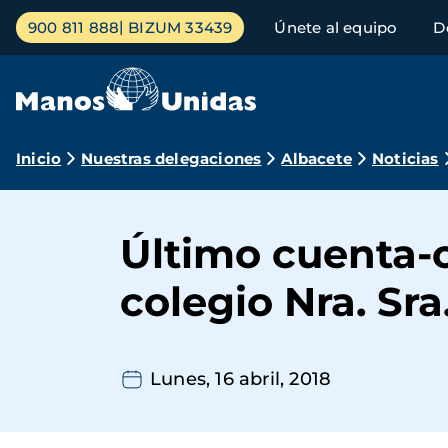
Pasar
Menú
900 811 888
BIZUM 33439
Únete al equipo
D
al
principal
contenido
principal
Ruta
Inicio
Nuestras delegaciones
Albacete
Noticias
de
navegación
Último cuenta-c
colegio Nra. Sra
Lunes, 16 abril, 2018