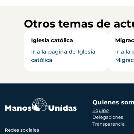
Otros temas de act
Iglesia católica
Migrac
Ir a la página de Iglesia
Ir a la
católica
Migrac
Navegación
Quienes so
principal
Equipo
Delegaciones
Transparencia
Redes sociales