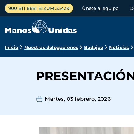
Pasar
Menú
900 811 888
BIZUM 33439
Únete al equipo
D
al
principal
contenido
principal
Ruta
Inicio
Nuestras delegaciones
Badajoz
Noticias
de
navegación
PRESENTACIÓN
Martes, 03 febrero, 2026