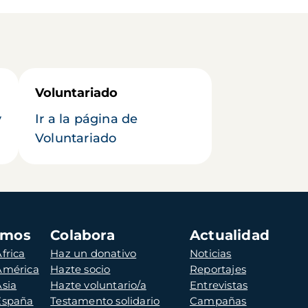
Voluntariado
y
Ir a la página de
Voluntariado
amos
Colabora
Actualidad
frica
Haz un donativo
Noticias
 América
Hazte socio
Reportajes
Asia
Hazte voluntario/a
Entrevistas
 España
Testamento solidario
Campañas