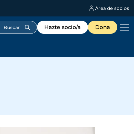
Área de socios
M
d
c
Menú
Hazte socio/a
Dona
d
de
us
destacados
cabecera