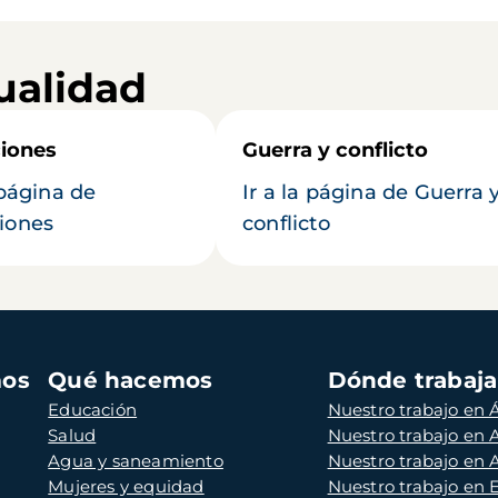
ualidad
iones
Guerra y conflicto
 página de
Ir a la página de Guerra 
iones
conflicto
mos
Qué hacemos
Dónde trabaj
Educación
Nuestro trabajo en Á
Salud
Nuestro trabajo en
Agua y saneamiento
Nuestro trabajo en 
Mujeres y equidad
Nuestro trabajo en