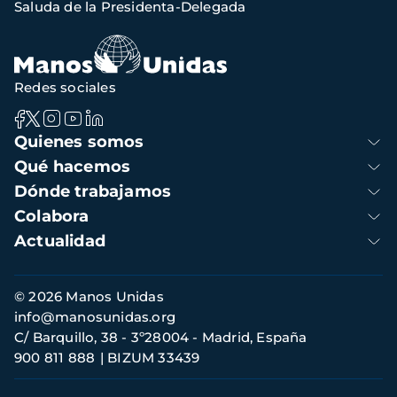
Saluda de la Presidenta-Delegada
de
navegación
Redes sociales
Navegación
Quienes somos
principal
Qué hacemos
Dónde trabajamos
Colabora
Actualidad
Información
© 2026 Manos Unidas
de
info@manosunidas.org
contacto
C/ Barquillo, 38 - 3º28004 - Madrid, España
900 811 888
BIZUM 33439