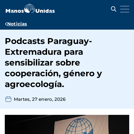
Pasar
al
contenido
principal
Ruta
Noticias
de
Podcasts Paraguay-
navegación
Extremadura para
sensibilizar sobre
cooperación, género y
agroecología.
Martes, 27 enero, 2026