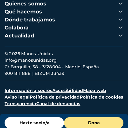
Navegación
Quienes somos
principal
Qué hacemos
Dónde trabajamos
Colabora
Actualidad
Información
© 2026 Manos Unidas
de
info@manosunidas.org
contacto
C/ Barquillo, 38 - 3º28004 - Madrid, España
900 811 888
BIZUM 33439
Menú
Información a socios
Accesibilidad
Mapa web
secundario
Aviso legal
Política de privacidad
Política de cookies
Transparencia
Canal de denuncias
Menú
Hazte socio/a
Dona
de