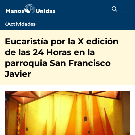
Pasar
al
contenido
principal
Ruta
Actividades
de
Eucaristía por la X edición
navegación
de las 24 Horas en la
parroquia San Francisco
Javier