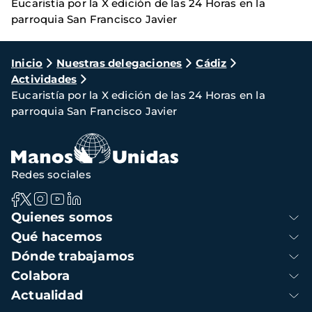
Eucaristía por la X edición de las 24 Horas en la
parroquia San Francisco Javier
Ruta
Inicio
Nuestras delegaciones
Cádiz
Actividades
de
Eucaristía por la X edición de las 24 Horas en la
navegación
parroquia San Francisco Javier
Redes sociales
Navegación
Quienes somos
principal
Qué hacemos
Dónde trabajamos
Colabora
Actualidad