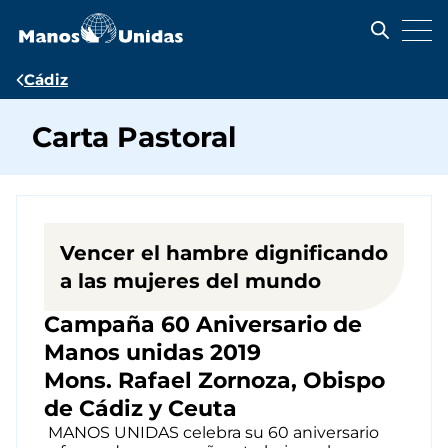
Pasar
al
contenido
principal
Ruta
Cádiz
de
Carta Pastoral
navegación
Vencer el hambre dignificando
a las mujeres del
mundo
Campaña 60 Aniversario de
Manos unidas 2019
Mons. Rafael Zornoza, Obispo
de Cádiz y Ceuta
MANOS UNIDAS celebra su 60 aniversario