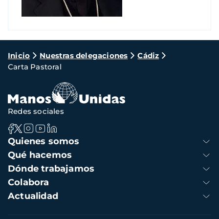
Ruta
Inicio
Nuestras delegaciones
Cádiz
Carta Pastoral
de
navegación
Redes sociales
Navegación
Quienes somos
principal
Qué hacemos
Dónde trabajamos
Colabora
Actualidad