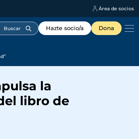
Área de socios
M
d
c
Menú
Hazte socio/a
Dona
d
de
us
destacados
cabecera
ad”
pulsa la
el libro de