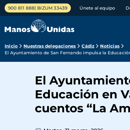
Pasar
Menú
900 811 888
BIZUM 33439
Únete al equipo
D
al
principal
contenido
principal
Ruta
Inicio
Nuestras delegaciones
Cádiz
Noticias
El Ayuntamiento de San Fernando impulsa la Educación 
de
navegación
El Ayuntamient
Educación en Va
cuentos “La Am