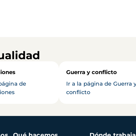
ualidad
iones
Guerra y conflicto
 página de
Ir a la página de Guerra 
iones
conflicto
mos
Qué hacemos
Dónde trabaj