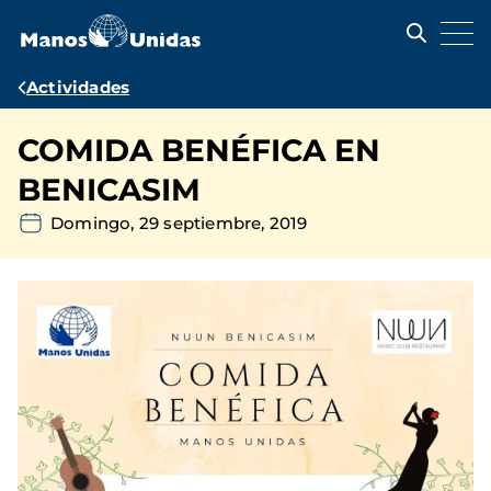
Pasar
al
contenido
principal
Ruta
Actividades
de
COMIDA BENÉFICA EN
navegación
BENICASIM
Domingo, 29 septiembre, 2019