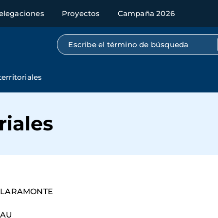
elegaciones
Proyectos
Campaña 2026
Búsqueda por texto completo
erritoriales
riales
 CLARAMONTE
BAU