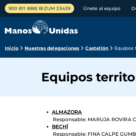
Pasar
Menú
900 811 888
BIZUM 33439
Únete al equipo
D
al
principal
contenido
principal
Ruta
Inicio
Nuestras delegaciones
Castellón
Equipos t
de
navegación
Equipos territo
ALMAZORA
Responsable: MARUJA ROVIRA
BECHÍ
Responsable: FINA CALPE GUM