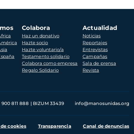
amos
Colabora
Actualidad
frica
Haz un donativo
Noticias
 América
Hazte socio
Reportajes
Asia
Hazte voluntario/a
Entrevistas
 España
Testamento solidario
Campañas
Colabora como empresa
Sala de prensa
Regalo Solidario
Revista
900 811 888
BIZUM 33439
info@manosunidas.org
 de cookies
Transparencia
Canal de denuncias