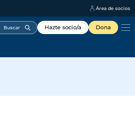
Área de socios
M
d
c
Menú
Hazte socio/a
Dona
d
de
us
destacados
cabecera