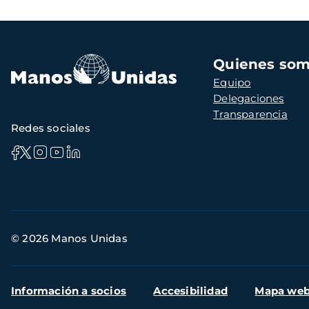
Navegación
Quienes so
principal
Equipo
Delegaciones
Transparencia
Redes sociales
Información
© 2026 Manos Unidas
de
contacto
Menú
Información a socios
Accesibilidad
Mapa we
secundario