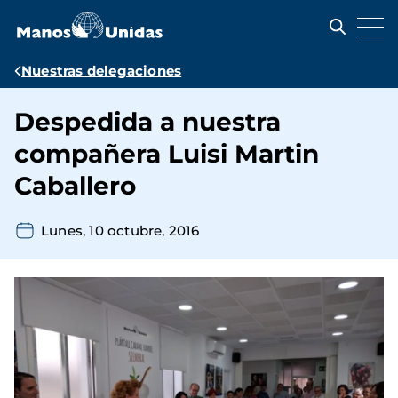
Pasar
al
contenido
principal
Ruta
Nuestras delegaciones
de
Despedida a nuestra
navegación
compañera Luisi Martin
Caballero
Lunes, 10 octubre, 2016