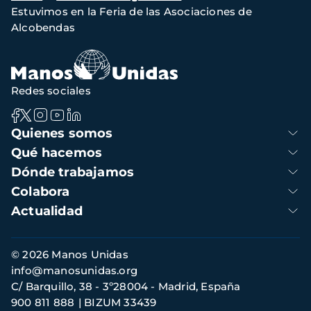
Estuvimos en la Feria de las Asociaciones de
de
Alcobendas
navegación
Redes sociales
Navegación
Quienes somos
principal
Qué hacemos
Dónde trabajamos
Colabora
Actualidad
Información
© 2026 Manos Unidas
de
info@manosunidas.org
contacto
C/ Barquillo, 38 - 3º28004 - Madrid, España
900 811 888
BIZUM 33439