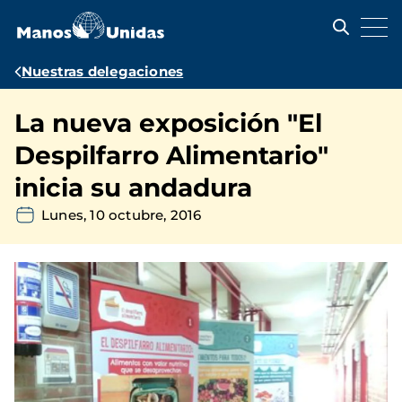
Pasar
al
contenido
principal
Ruta
Nuestras delegaciones
de
La nueva exposición "El
navegación
Despilfarro Alimentario"
inicia su andadura
Lunes, 10 octubre, 2016