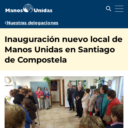
Pasar
al
contenido
principal
Ruta
Nuestras delegaciones
de
Inauguración nuevo local de
navegación
Manos Unidas en Santiago
de Compostela