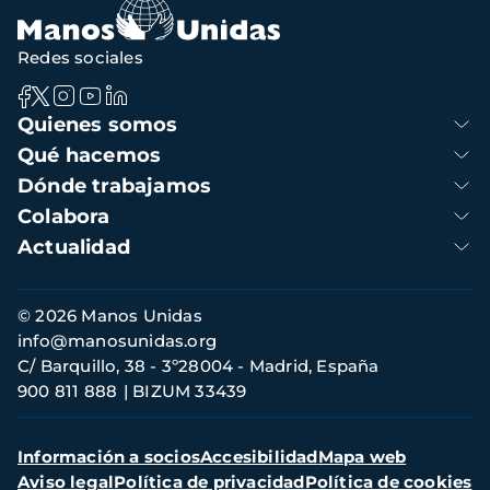
Redes sociales
Navegación
Quienes somos
principal
Qué hacemos
Dónde trabajamos
Colabora
Actualidad
Información
© 2026 Manos Unidas
de
info@manosunidas.org
contacto
C/ Barquillo, 38 - 3º28004 - Madrid, España
900 811 888
BIZUM 33439
Menú
Información a socios
Accesibilidad
Mapa web
secundario
Aviso legal
Política de privacidad
Política de cookies