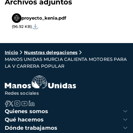
Archivos adjuntos
proyecto_kenia.pdf
(96.92 KB)
Ruta
Inicio
Nuestras delegaciones
MANOS UNIDAS MURCIA CALIENTA MOTORES PARA
de
LA V CARRERA POPULAR
navegación
Redes sociales
Navegación
Quienes somos
principal
Qué hacemos
Dónde trabajamos