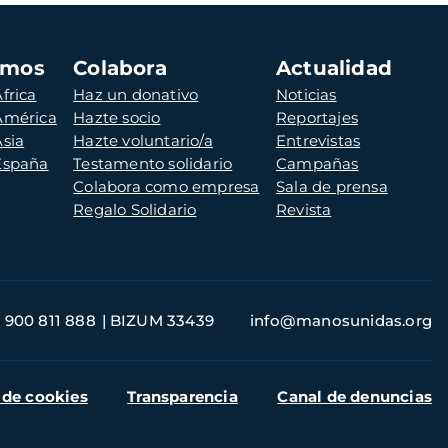
amos
Colabora
Actualidad
frica
Haz un donativo
Noticias
 América
Hazte socio
Reportajes
Asia
Hazte voluntario/a
Entrevistas
 España
Testamento solidario
Campañas
Colabora como empresa
Sala de prensa
Regalo Solidario
Revista
900 811 888
BIZUM 33439
info@manosunidas.org
 de cookies
Transparencia
Canal de denuncias