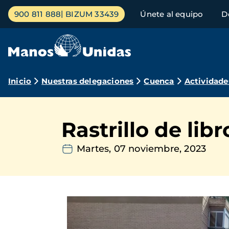
Pasar
Menú
900 811 888
BIZUM 33439
Únete al equipo
D
al
principal
contenido
principal
Ruta
Inicio
Nuestras delegaciones
Cuenca
Actividade
de
navegación
Rastrillo de li
Martes, 07 noviembre, 2023