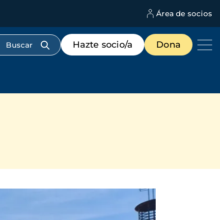
Área de socios
M
d
c
Menú
Hazte socio/a
Dona
d
de
us
destacados
cabecera