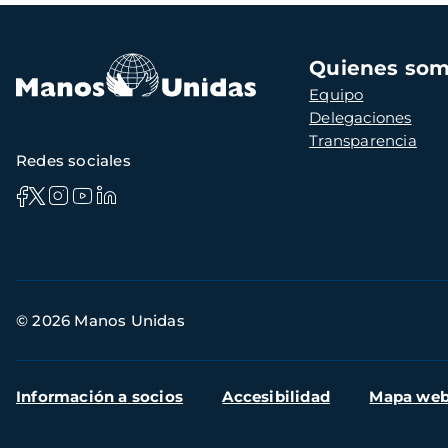
Navegación
Quienes so
principal
Equipo
Delegaciones
Transparencia
Redes sociales
Información
© 2026 Manos Unidas
de
contacto
Menú
Información a socios
Accesibilidad
Mapa we
secundario