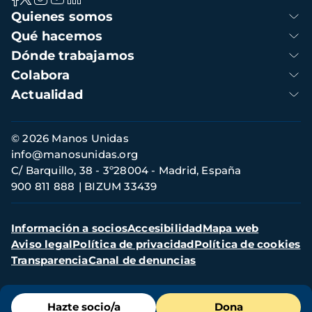
Navegación
Quienes somos
principal
Qué hacemos
Dónde trabajamos
Colabora
Actualidad
Información
© 2026 Manos Unidas
de
info@manosunidas.org
contacto
C/ Barquillo, 38 - 3º28004 - Madrid, España
900 811 888
BIZUM 33439
Menú
Información a socios
Accesibilidad
Mapa web
secundario
Aviso legal
Política de privacidad
Política de cookies
Transparencia
Canal de denuncias
Menú
Hazte socio/a
Dona