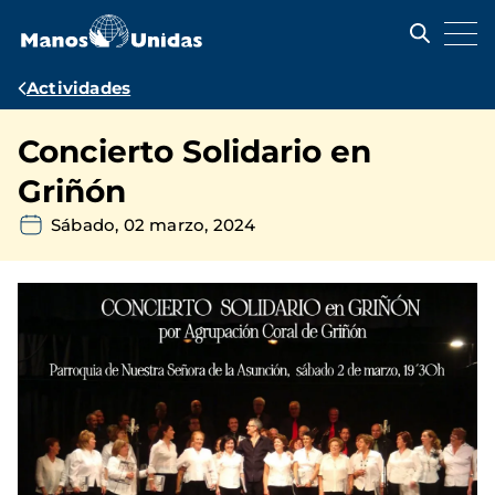
Pasar
al
contenido
principal
Ruta
Actividades
de
Concierto Solidario en
navegación
Griñón
Sábado, 02 marzo, 2024