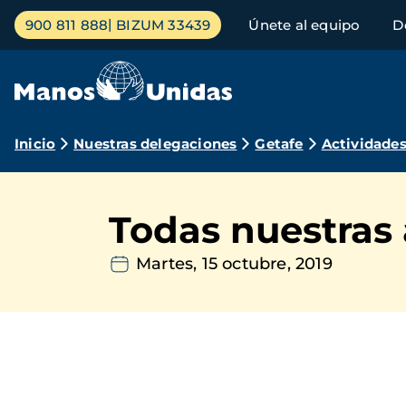
Pasar
Menú
900 811 888
BIZUM 33439
Únete al equipo
D
al
principal
contenido
principal
Ruta
Inicio
Nuestras delegaciones
Getafe
Actividade
de
navegación
Todas nuestras
Martes, 15 octubre, 2019