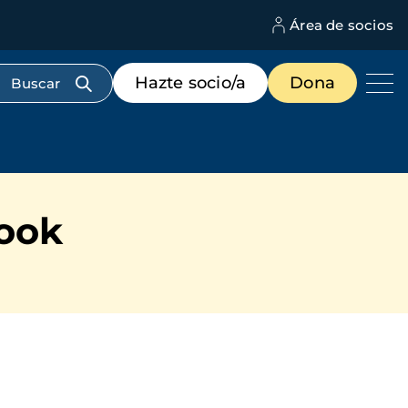
Área de socios
M
d
c
Menú
Hazte socio/a
Dona
d
de
us
destacados
cabecera
book