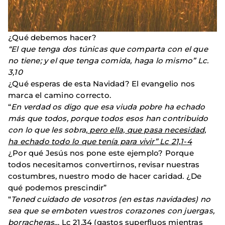
¿Qué debemos hacer?
“El que tenga dos túnicas que comparta con el que
no tiene; y el que tenga comida, haga lo mismo” Lc.
3,10
¿Qué esperas de esta Navidad? El evangelio nos
marca el camino correcto.
“
En verdad os digo que esa viuda pobre ha echado
más que todos, porque todos esos han contribuido
con lo que les sobra
, pero ella, que pasa necesidad,
ha echado todo lo que tenía para vivir” Lc 21,1-4
¿Por qué Jesús nos pone este ejemplo? Porque
todos necesitamos convertirnos, revisar nuestras
costumbres, nuestro modo de hacer caridad. ¿De
qué podemos prescindir”
“
Tened cuidado de vosotros (en estas navidades) no
sea que se emboten vuestros corazones con juergas,
borracheras
… Lc 21,34 (gastos superfluos mientras