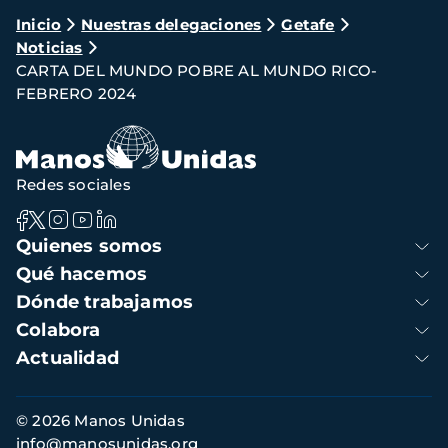
Ruta
Inicio
Nuestras delegaciones
Getafe
Noticias
de
CARTA DEL MUNDO POBRE AL MUNDO RICO-
navegación
FEBRERO 2024
Redes sociales
Navegación
Quienes somos
principal
Qué hacemos
Dónde trabajamos
Colabora
Actualidad
Información
© 2026 Manos Unidas
de
info@manosunidas.org