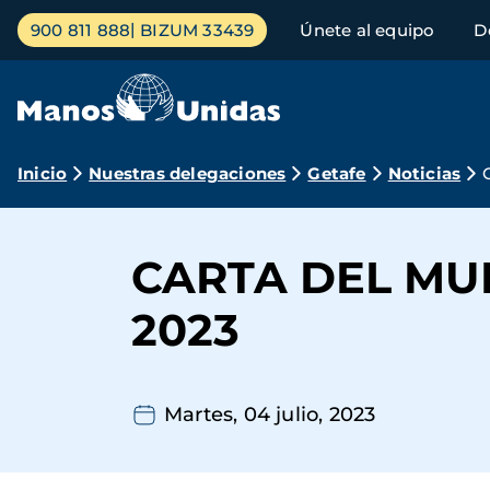
Pasar
Menú
900 811 888
BIZUM 33439
Únete al equipo
D
al
principal
contenido
principal
Ruta
Inicio
Nuestras delegaciones
Getafe
Noticias
de
navegación
CARTA DEL MU
2023
Martes, 04 julio, 2023