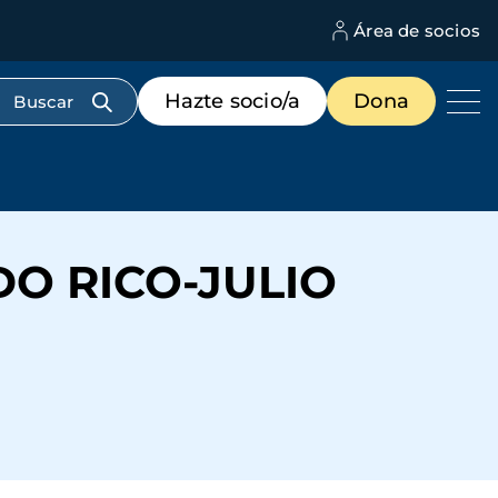
Área de socios
M
d
c
Menú
Hazte socio/a
Dona
d
de
us
destacados
cabecera
O RICO-JULIO