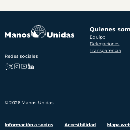
Navegación
Quienes so
principal
Equipo
Delegaciones
Transparencia
Redes sociales
Información
© 2026 Manos Unidas
de
contacto
Menú
Información a socios
Accesibilidad
Mapa we
secundario