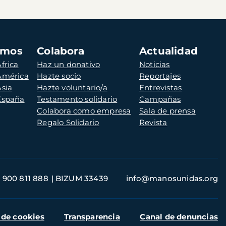
amos
Colabora
Actualidad
frica
Haz un donativo
Noticias
 América
Hazte socio
Reportajes
Asia
Hazte voluntario/a
Entrevistas
 España
Testamento solidario
Campañas
Colabora como empresa
Sala de prensa
Regalo Solidario
Revista
900 811 888
BIZUM 33439
info@manosunidas.org
 de cookies
Transparencia
Canal de denuncias