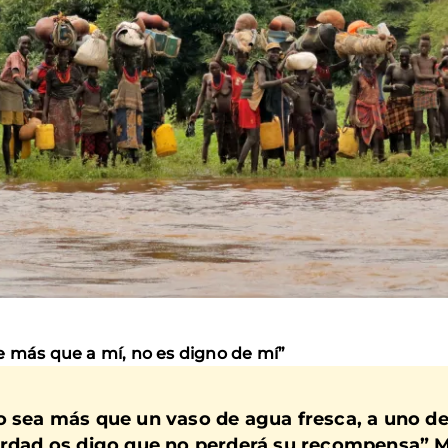
e más que a mí, no es digno de mí”
o sea más que un vaso de agua fresca, a uno d
erdad os digo que no perderá su recompensa” M