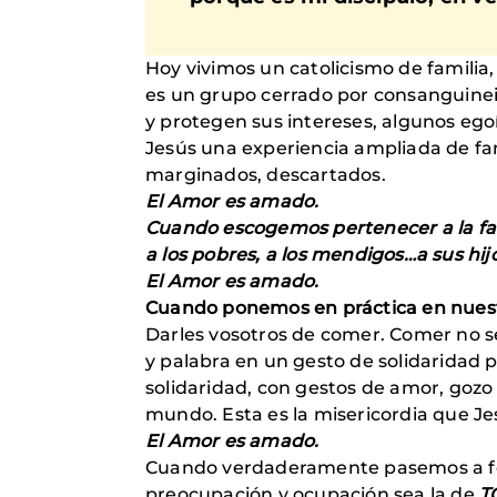
Hoy vivimos un catolicismo de familia,
es un grupo cerrado por consanguineid
y protegen sus intereses, algunos egoí
Jesús una experiencia ampliada de fam
marginados, descartados.
El Amor es amado.
Cuando escogemos pertenecer a la fami
a los pobres, a los mendigos…a sus hi
El Amor es amado.
Cuando ponemos en práctica en nuestra
Darles vosotros de comer. Comer no s
y palabra en un gesto de solidaridad 
solidaridad, con gestos de amor, gozo 
mundo. Esta es la misericordia que Je
El Amor es amado.
Cuando verdaderamente pasemos a form
preocupación y ocupación sea la de
T