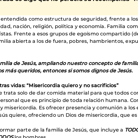
 entendida como estructura de seguridad, frente a los d
ad, nación, religión, política y economía. Familia co
stas. Frente a esos grupos de egoísmo compartido (de 
ilia abierta a los de fuera, pobres, hambrientos, expu
lia de Jesús, ampliando nuestro concepto de familia,
jos más queridos, entonces si somos dignos de Jesús.
s vidas: “Misericordia quiero y no sacrificios”
e trata solo de dar comida material para que todos 
personal que es principio de toda relación humana. Com
y misericordia. Es ofrecer presencia y comunión a los
sús quiere, ofreciendo un Dios de misericordia, que e
ar parte de la familia de Jesús, que incluye a
TOD
ODOS
los hombres.