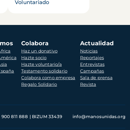
Voluntariado
amos
Colabora
Actualidad
frica
Haz un donativo
Noticias
 América
Hazte socio
Reportajes
Asia
Hazte voluntario/a
Entrevistas
 España
Testamento solidario
Campañas
Colabora como empresa
Sala de prensa
Regalo Solidario
Revista
900 811 888
BIZUM 33439
info@manosunidas.org