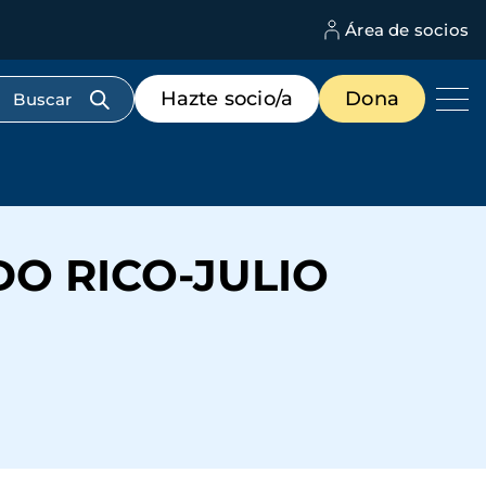
Área de socios
M
d
c
Menú
Hazte socio/a
Dona
d
de
us
destacados
cabecera
O RICO-JULIO