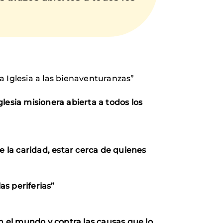
la Iglesia a las bienaventuranzas”
glesia misionera abierta a todos los
 la caridad,
estar cerca de quienes
as periferias”
n el mundo y contra las causas que lo