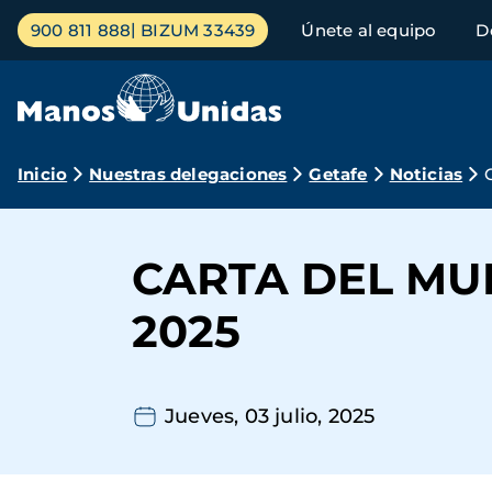
Pasar
Menú
900 811 888
BIZUM 33439
Únete al equipo
D
al
principal
contenido
principal
Ruta
Inicio
Nuestras delegaciones
Getafe
Noticias
de
navegación
CARTA DEL MU
2025
Jueves, 03 julio, 2025