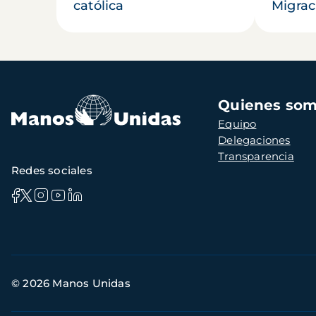
católica
Migrac
Navegación
Quienes so
principal
Equipo
Delegaciones
Transparencia
Redes sociales
Información
© 2026 Manos Unidas
de
contacto