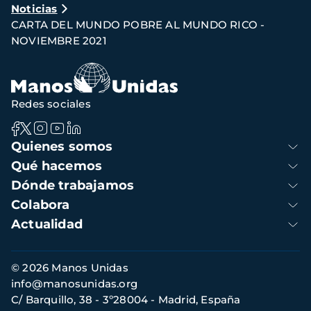
Noticias
de
CARTA DEL MUNDO POBRE AL MUNDO RICO -
navegación
NOVIEMBRE 2021
Redes sociales
Navegación
Quienes somos
principal
Qué hacemos
Dónde trabajamos
Colabora
Actualidad
Información
© 2026 Manos Unidas
de
info@manosunidas.org
contacto
C/ Barquillo, 38 - 3º28004 - Madrid, España