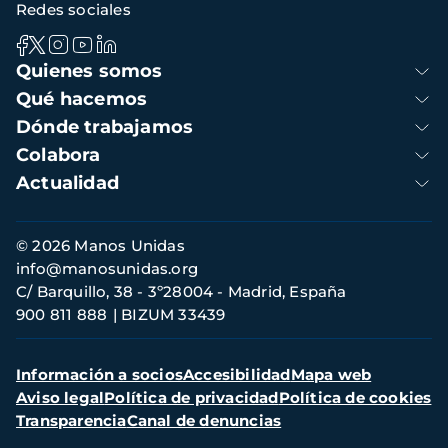
Redes sociales
Navegación
Quienes somos
principal
Qué hacemos
Dónde trabajamos
Colabora
Actualidad
Información
© 2026 Manos Unidas
de
info@manosunidas.org
contacto
C/ Barquillo, 38 - 3º28004 - Madrid, España
900 811 888
BIZUM 33439
Menú
Información a socios
Accesibilidad
Mapa web
secundario
Aviso legal
Política de privacidad
Política de cookies
Transparencia
Canal de denuncias