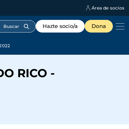
Área de socios
M
d
c
Menú
Hazte socio/a
Dona
d
de
us
destacados
cabecera
2022
O RICO -