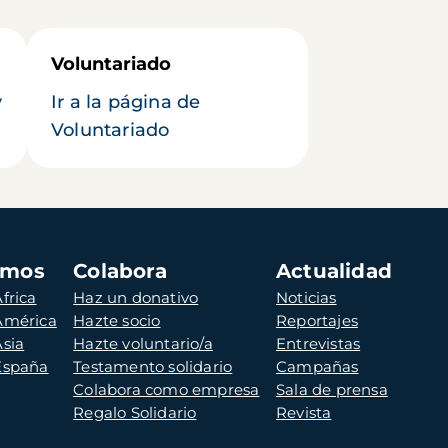
Voluntariado
y
Ir a la página de
Voluntariado
amos
Colabora
Actualidad
frica
Haz un donativo
Noticias
 América
Hazte socio
Reportajes
Asia
Hazte voluntario/a
Entrevistas
 España
Testamento solidario
Campañas
Colabora como empresa
Sala de prensa
Regalo Solidario
Revista