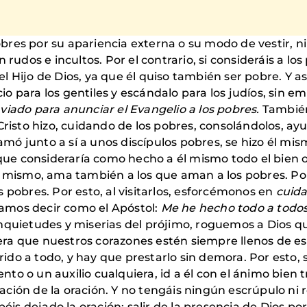
bres por su apariencia externa o su modo de vestir, n
rudos e incultos. Por el contrario, si consideráis a los p
 Hijo de Dios, ya que él quiso también ser pobre. Y a
o para los gentiles y escándalo para los judíos, sin 
viado para anunciar el Evangelio a los pobres.
También
 Cristo hizo, cuidando de los pobres, consolándolos, a
lamó junto a sí a unos discípulos pobres, se hizo él mis
 que consideraría como hecho a él mismo todo el bien o 
o mismo, ama también a los que aman a los pobres. Po
 pobres. Por esto, al visitarlos, esforcémonos en
cuida
amos decir como el Apóstol:
Me he hecho todo a todo
inquietudes y miserias del prójimo, roguemos a Dios q
ra que nuestros corazones estén siempre llenos de es
erido a todo, y hay que prestarlo sin demora. Por esto,
to o un auxilio cualquiera, id a él con el ánimo bien 
ción de la oración. Y no tengáis ningún escrúpulo ni 
abéis dejado la oración; salir de la presencia de Dios 