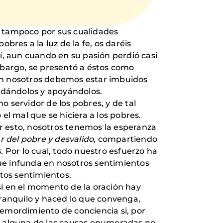
i tampoco por sus cualidades
obres a la luz de la fe, os daréis
sí, aun cuando en su pasión perdió casi
embargo, se presentó a éstos como
 nosotros debemos estar imbuidos
yudándolos y apoyándolos.
mo servidor de los pobres, y de tal
el mal que se hiciera a los pobres.
r esto, nosotros tenemos la esperanza
r del pobre y desvalido,
compartiendo
s.
Por lo cual, todo nuestro esfuerzo ha
ue infunda en nosotros sentimientos
tos sentimientos.
 si en el momento de la oración hay
tranquilo y haced lo que convenga,
remordimiento de conciencia si, por
por alguna de las causas enumeradas no