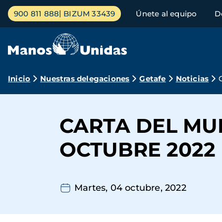
Pasar
Menú
900 811 888
BIZUM 33439
Únete al equipo
D
al
principal
contenido
principal
Ruta
Inicio
Nuestras delegaciones
Getafe
Noticias
de
navegación
CARTA DEL MU
OCTUBRE 2022
Martes, 04 octubre, 2022