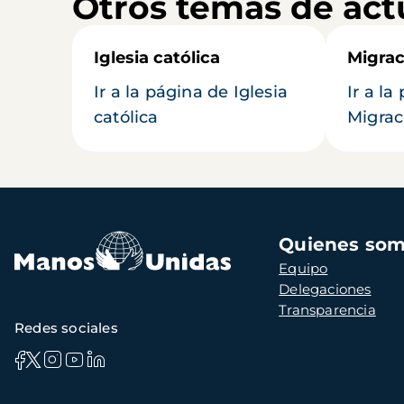
Otros temas de act
Iglesia católica
Migrac
Ir a la página de Iglesia
Ir a la
católica
Migrac
Navegación
Quienes so
principal
Equipo
Delegaciones
Transparencia
Redes sociales