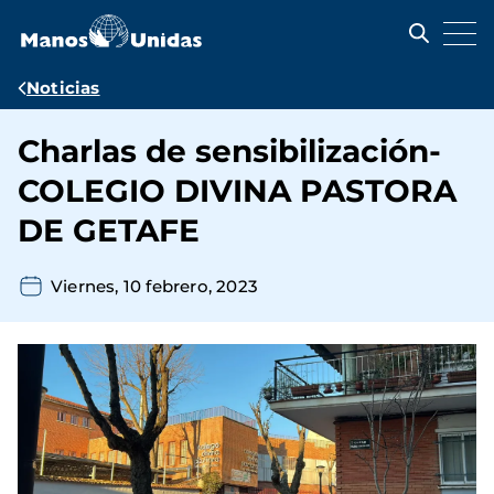
Pasar
al
contenido
principal
Ruta
Noticias
de
Charlas de sensibilización-
navegación
COLEGIO DIVINA PASTORA
DE GETAFE
Viernes, 10 febrero, 2023