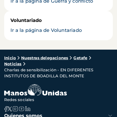
Ir a la página de Guerra y conflicto
Voluntariado
Ir a la página de Voluntariado
Ruta
Inicio
Nuestras delegaciones
Getafe
Noticias
de
Charlas de sensibilización - EN DIFERENTES
navegación
INSTITUTOS DE BOADILLA DEL MONTE
Redes sociales
Navegación
Quienes somos