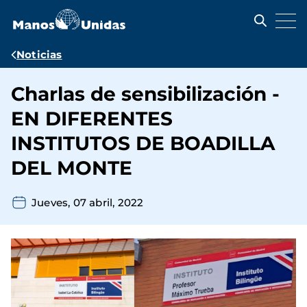
Pasar
al
contenido
principal
Ruta
Noticias
de
Charlas de sensibilización -
navegación
EN DIFERENTES
INSTITUTOS DE BOADILLA
DEL MONTE
Jueves, 07 abril, 2022