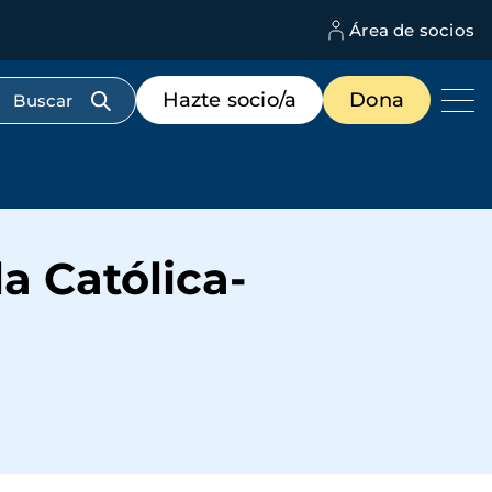
Área de socios
M
d
c
Menú
Hazte socio/a
Dona
d
de
us
destacados
cabecera
la Católica-