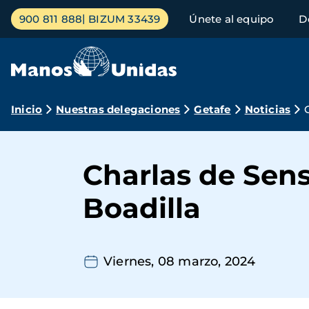
Pasar
Menú
900 811 888
BIZUM 33439
Únete al equipo
D
al
principal
contenido
principal
Ruta
Inicio
Nuestras delegaciones
Getafe
Noticias
de
navegación
Charlas de Sensi
Boadilla
Viernes, 08 marzo, 2024