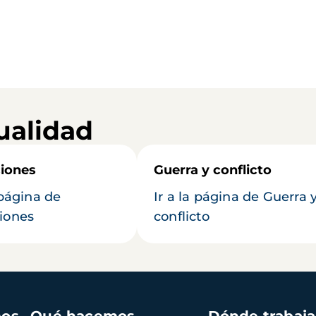
ualidad
iones
Guerra y conflicto
 página de
Ir a la página de Guerra 
iones
conflicto
mos
Qué hacemos
Dónde trabaj