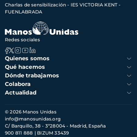
Charlas de sensibilización - IES VICTORIA KENT -
navegación
FUENLABRADA
Redes sociales
Navegación
Quienes somos
principal
Qué hacemos
Dónde trabajamos
Colabora
Actualidad
Información
© 2026 Manos Unidas
de
info@manosunidas.org
contacto
C/ Barquillo, 38 - 3º28004 - Madrid, España
900 811 888
BIZUM 33439