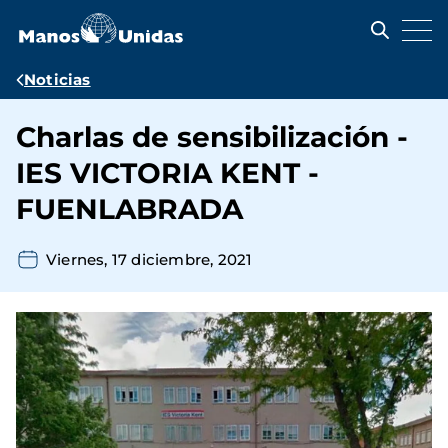
Pasar
al
contenido
principal
Ruta
Noticias
de
Charlas de sensibilización -
navegación
IES VICTORIA KENT -
FUENLABRADA
Viernes, 17 diciembre, 2021