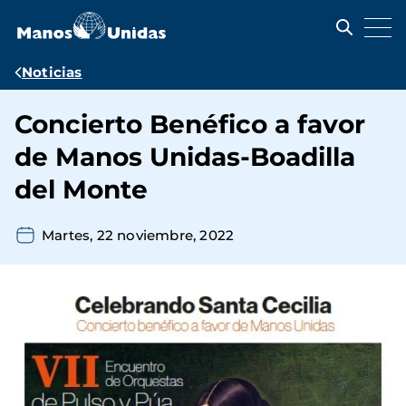
Pasar
al
contenido
principal
Ruta
Noticias
de
Concierto Benéfico a favor
navegación
de Manos Unidas-Boadilla
del Monte
Martes, 22 noviembre, 2022