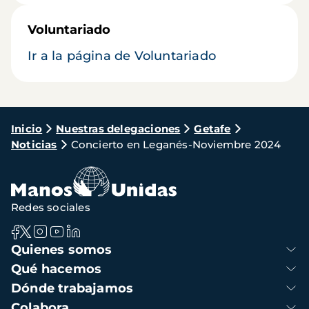
Voluntariado
Ir a la página de Voluntariado
Ruta
Inicio
Nuestras delegaciones
Getafe
Noticias
Concierto en Leganés-Noviembre 2024
de
navegación
Redes sociales
Navegación
Quienes somos
principal
Qué hacemos
Dónde trabajamos
Colabora