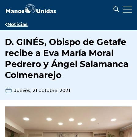
Pasar
al
contenido
principal
Ruta
Noticias
de
D. GINÉS, Obispo de Getafe
navegación
recibe a Eva María Moral
Pedrero y Ángel Salamanca
Colmenarejo
Jueves, 21 octubre, 2021