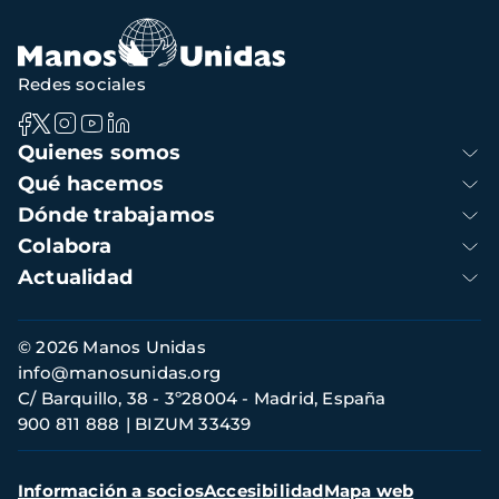
Redes sociales
Navegación
Quienes somos
principal
Qué hacemos
Dónde trabajamos
Colabora
Actualidad
Información
© 2026 Manos Unidas
de
info@manosunidas.org
contacto
C/ Barquillo, 38 - 3º28004 - Madrid, España
900 811 888
BIZUM 33439
Menú
Información a socios
Accesibilidad
Mapa web