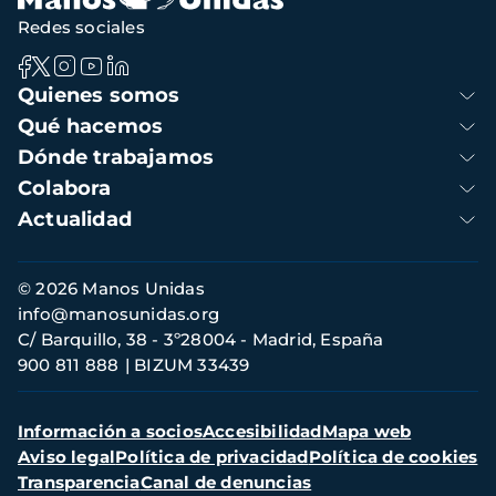
Redes sociales
Navegación
Quienes somos
principal
Qué hacemos
Dónde trabajamos
Colabora
Actualidad
Información
© 2026 Manos Unidas
de
info@manosunidas.org
contacto
C/ Barquillo, 38 - 3º28004 - Madrid, España
900 811 888
BIZUM 33439
Menú
Información a socios
Accesibilidad
Mapa web
secundario
Aviso legal
Política de privacidad
Política de cookies
Transparencia
Canal de denuncias