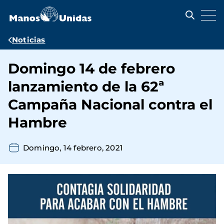
Pasar
al
contenido
principal
Ruta
Noticias
de
Domingo 14 de febrero
navegación
lanzamiento de la 62ª
Campaña Nacional contra el
Hambre
Domingo, 14 febrero, 2021