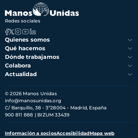
Redes sociales
Navegación
Quienes somos
principal
Qué hacemos
Dónde trabajamos
Colabora
Actualidad
Información
© 2026 Manos Unidas
de
info@manosunidas.org
contacto
C/ Barquillo, 38 - 3º28004 - Madrid, España
900 811 888
BIZUM 33439
Menú
Información a socios
Accesibilidad
Mapa web