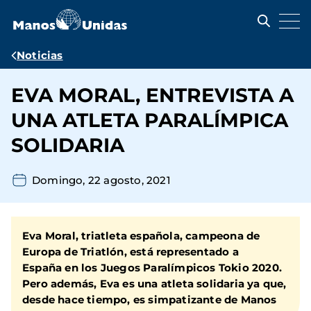
Pasar
al
contenido
principal
Ruta
Noticias
de
EVA MORAL, ENTREVISTA A
navegación
UNA ATLETA PARALÍMPICA
SOLIDARIA
Domingo, 22 agosto, 2021
Eva Moral,
triatleta española
, campeona de
Europa de Triatlón, está
representado a
España en los Juegos Paralímpicos Tokio 2020
.
Pero además, Eva es una atleta solidaria ya que,
desde hace tiempo, es
simpatizante de Manos