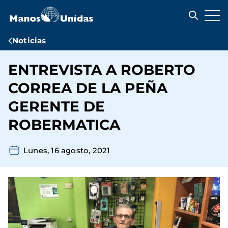
Pasar
al
contenido
principal
Ruta
Noticias
de
ENTREVISTA A ROBERTO
navegación
CORREA DE LA PEÑA
GERENTE DE
ROBERMATICA
Lunes, 16 agosto, 2021