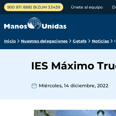
Pasar
Menú
900 811 888
BIZUM 33439
Únete al equipo
D
al
principal
contenido
principal
Ruta
Inicio
Nuestras delegaciones
Getafe
Noticias
de
navegación
IES Máximo Tru
Miércoles, 14 diciembre, 2022