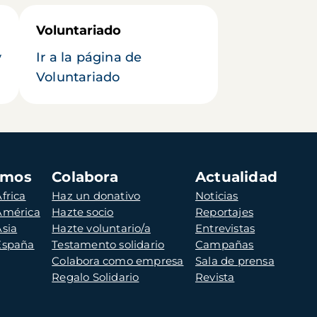
Voluntariado
y
Ir a la página de
Voluntariado
amos
Colabora
Actualidad
frica
Haz un donativo
Noticias
 América
Hazte socio
Reportajes
Asia
Hazte voluntario/a
Entrevistas
 España
Testamento solidario
Campañas
Colabora como empresa
Sala de prensa
Regalo Solidario
Revista