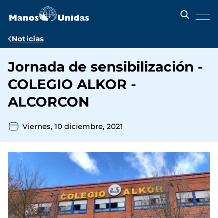
Pasar
al
contenido
principal
Ruta
Noticias
de
Jornada de sensibilización -
navegación
COLEGIO ALKOR -
ALCORCON
Viernes, 10 diciembre, 2021