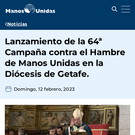
Pasar
al
contenido
principal
Ruta
Noticias
de
Lanzamiento de la 64ª
navegación
Campaña contra el Hambre
de Manos Unidas en la
Diócesis de Getafe.
Domingo, 12 febrero, 2023