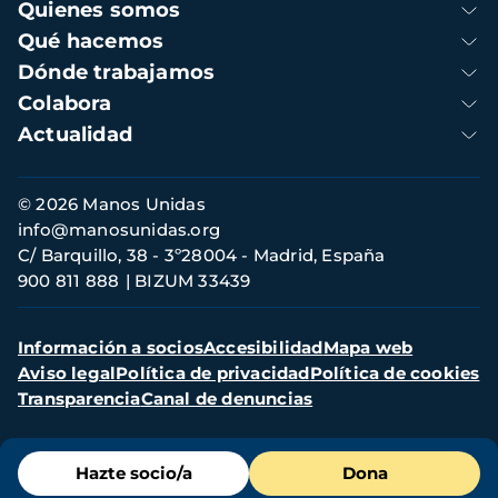
Navegación
Quienes somos
principal
Qué hacemos
Dónde trabajamos
Colabora
Actualidad
Información
© 2026 Manos Unidas
de
info@manosunidas.org
contacto
C/ Barquillo, 38 - 3º28004 - Madrid, España
900 811 888
BIZUM 33439
Menú
Información a socios
Accesibilidad
Mapa web
secundario
Aviso legal
Política de privacidad
Política de cookies
Transparencia
Canal de denuncias
Menú
Hazte socio/a
Dona
de