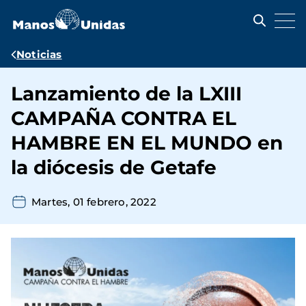
Pasar
al
contenido
principal
Ruta
Noticias
de
Lanzamiento de la LXIII
navegación
CAMPAÑA CONTRA EL
HAMBRE EN EL MUNDO en
la diócesis de Getafe
Martes, 01 febrero, 2022