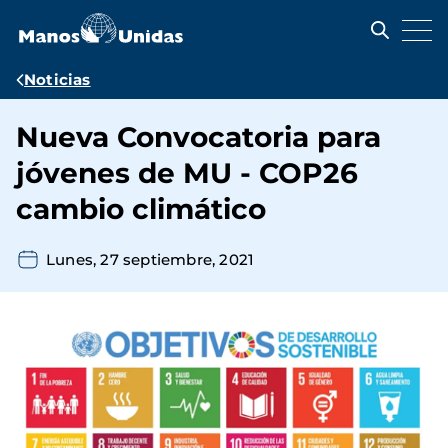
Pasar
al
contenido
principal
Ruta
Noticias
de
Nueva Convocatoria para
navegación
jóvenes de MU - COP26
cambio climático
Lunes, 27 septiembre, 2021