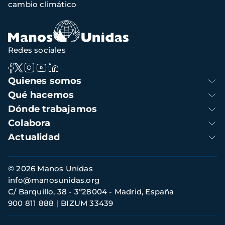
cambio climático
Redes sociales
Navegación
Quienes somos
principal
Qué hacemos
Dónde trabajamos
Colabora
Actualidad
Información
© 2026 Manos Unidas
de
info@manosunidas.org
contacto
C/ Barquillo, 38 - 3º28004 - Madrid, España
900 811 888
BIZUM 33439